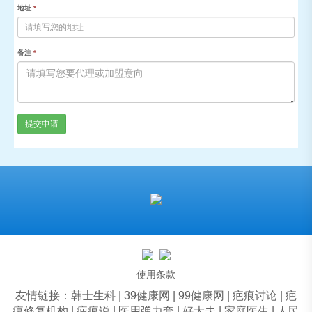
地址
*
备注
*
提交申请
使用条款
友情链接：
韩士生科
|
39健康网
|
99健康网
|
疤痕讨论
|
疤
痕修复机构
|
疤痕说
|
医用弹力套
|
好大夫
|
家庭医生
|
人民