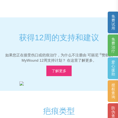
免
费
试
用
获得12周的支持和建议
免
费
治
疗
®
如果您正在接受伤口或疤痕治疗，为什么不注册由 可丽尼
赞助的
MyWound 12周支持计划？ 在这里了解更多。
爱
心
援
了解更多
助
授
权
查
询
防
疤痕类型
伪
查