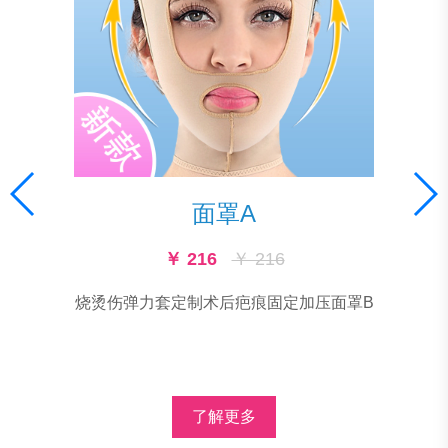
面罩A
￥ 216
￥ 216
烧烫伤弹力套定制术后疤痕固定加压面罩B
了解更多