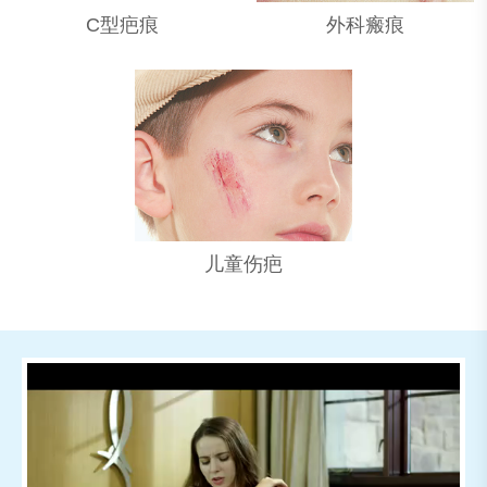
C型疤痕
外科瘢痕
儿童伤疤