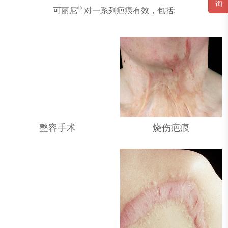
询
®
可丽尼
对一系列疤痕有效，包括:
整容手术
烧伤疤痕